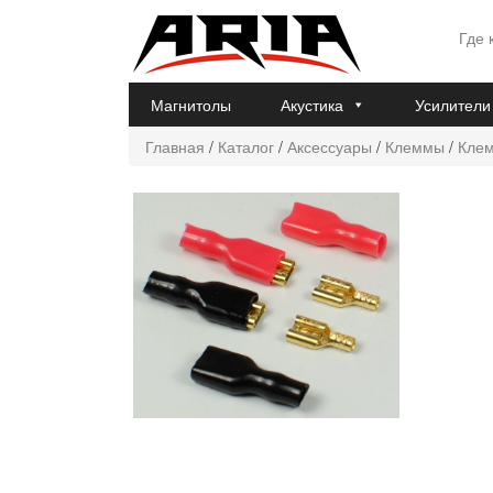
Где 
Магнитолы
Акустика
Усилители
Главная
/
Каталог
/
Аксессуары
/
Клеммы
/
Клем