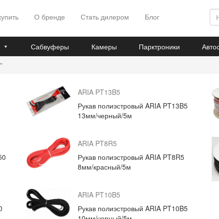
купить
О бренде
Стать дилером
Блог
Сабвуферы
Камеры
Парктроники
Авто
"
ARIA PT13B5
Рукав полиэстровый ARIA PT13B5
13мм/черный/5м
ARIA PT8R5
50
Рукав полиэстровый ARIA PT8R5
8мм/красный/5м
ARIA PT10B5
0
Рукав полиэстровый ARIA PT10B5
10мм/черный/5м