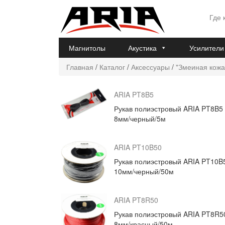
Где 
Магнитолы
Акустика
Усилители
Главная
/
Каталог
/
Аксессуары
/
"Змеиная кожа
ARIA PT8B5
Рукав полиэстровый ARIA PT8B5
8мм/черный/5м
ARIA PT10B50
Рукав полиэстровый ARIA PT10B
10мм/черный/50м
ARIA PT8R50
Рукав полиэстровый ARIA PT8R5
8мм/красный/50м