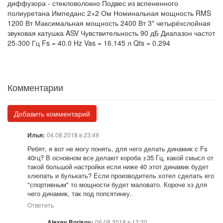
диффузора - стекловолокно Подвес из вспененного
полиуретана Импеданс 2+2 Ом Номинальная мощность RMS
1200 Вт Максимальная мощность 2400 Вт 3" четырёхслойная
звуковая катушка ASV Чувствительность 90 дБ Диапазон частот
25-300 Гц Fs = 40.0 Hz Vas = 16.145 л Qts = 0.294
Комментарии
Добавить комментарий
04.08.2018 в 23:49
Илья
:
Ребят, я вот не могу понять, для чего делать динамик с Fs
40гц? В основном все делают короба ±35 Гц, какой смысл от
такой большой настройки если ниже 40 этот динамик будет
хлюпать и булькать? Если производитель хотел сделать его
"спортивным" то мощности будет маловато. Короче хз для
чего динамик, так под попсятинку.
Ответить
06.08.2018 в 13:30
Alexey Borisov
: