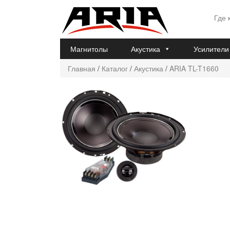
Где 
Магнитолы
Акустика
Усилители
Главная
/
Каталог
/
Акустика
/
ARIA TL-T1660