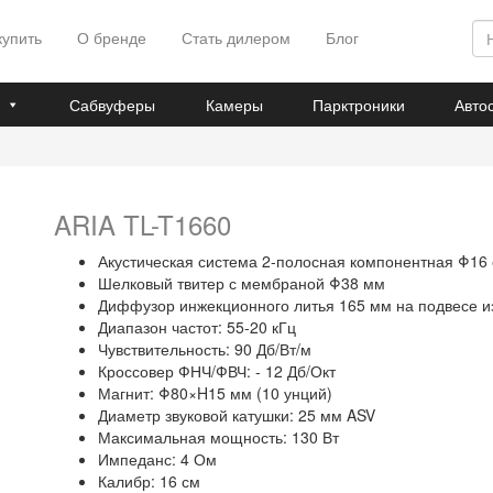
купить
О бренде
Стать дилером
Блог
Сабвуферы
Камеры
Парктроники
Авто
ARIA TL-T1660
Акустическая система 2-полосная компонентная Φ16
Шелковый твитер с мембраной Φ38 мм
Диффузор инжекционного литья 165 мм на подвесе из
Диапазон частот: 55-20 кГц
Чувствительность: 90 Дб/Вт/м
Кроссовер ФНЧ/ФВЧ: - 12 Дб/Окт
Магнит: Φ80×H15 мм (10 унций)
Диаметр звуковой катушки: 25 мм ASV
Максимальная мощность: 130 Вт
Импеданс: 4 Ом
Калибр: 16 см