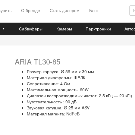
купить
О бренде
Стать дилером
Блог
Сабвуферы
Камеры
Парктроники
Авто
ARIA TL30-85
Размер корпуса: Ø 56 мм х 30 мм
Материал диафрагмы: ШЕЛК
Сопротивление: 4 Ом
Максимальная мощность: 60W
Диапазон воспроизводимых частот: 2,5 кГц — 20 кГц
Чувствительность : 90 дБ
Звуковая катушка: Ø 25 мм ASV
Материал магнита: NdFeB