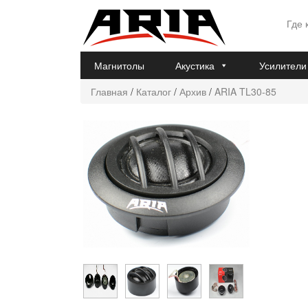
Где 
Магнитолы
Акустика
Усилители
Главная
/
Каталог
/
Архив
/
ARIA TL30-85