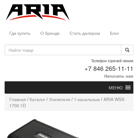
Где купить
О бренде
Стать дилером
Блог
Телефон горячей линии
+7 846 265-11-11
Написать нам
МЕНЮ
Главная
/
Каталог
/
Усилители
/
1-канальные
/
ARIA WSX-
1700.1D